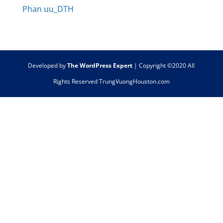
Phan uu_DTH
Developed by
The WordPress Expert
| Copyright ©2020 All
Rights Reserved TrungVuongHouston.com