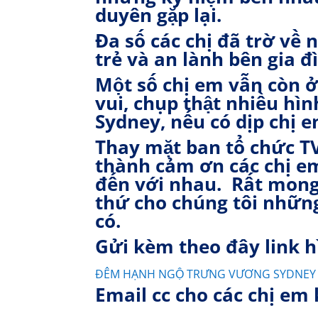
duyên gặp lại.
Đa số các chị đã trờ về 
trẻ và an lành bên gia đ
Một số chị em vẫn còn ở
vui, chụp thật nhiều hìn
Sydney, nếu có dịp chị 
Thay mặt ban tổ chức TV
thành cảm ơn các chị em
đến với nhau. Rất mong 
thứ cho chúng tôi những
có.
Gửi kèm theo đây link 
ĐÊM HẠNH NGỘ TRƯNG VƯƠNG SYDNEY 
Email cc cho các chị em