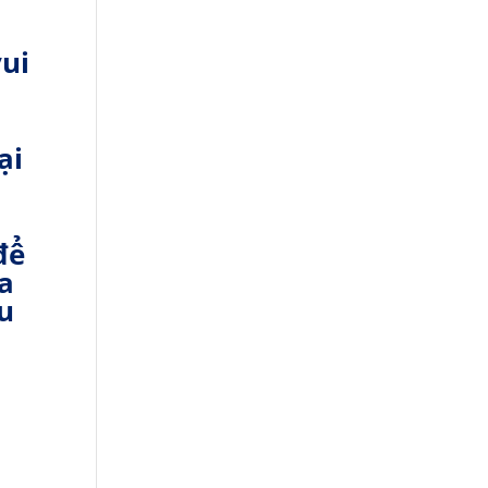
vui
ại
để
a
ếu