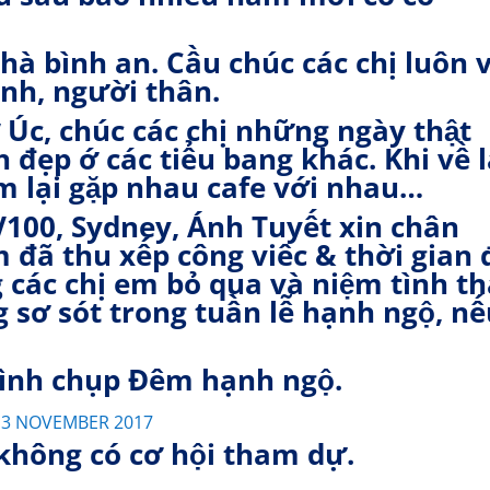
nhà bình an. Cầu chúc các chị luôn 
ình, người thân.
 Úc, chúc các chị những ngày thật
h đẹp ớ các tiểu bang khác. Khi về l
em lại gặp nhau cafe với nhau…
100, Sydney, Ánh Tuyết xin chân
 đã thu xếp công viêc & thời gian 
các chị em bỏ qua và niệm tình th
 sơ sót trong tuần lễ hạnh ngộ, n
hình chụp Đêm hạnh ngộ.
3 NOVEMBER 2017
 không có cơ hội tham dự.