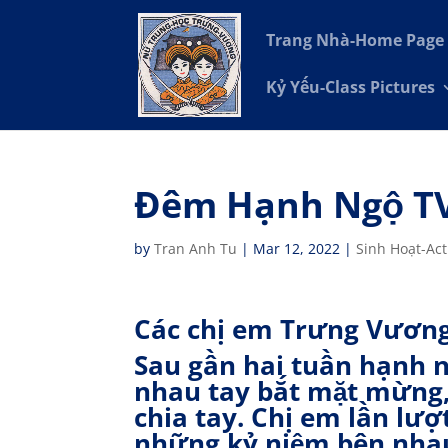
Trang Nhà-Home Page
Kỷ Yếu-Class Pictures
Đêm Hạnh Ngộ TV
by
Tran Anh Tu
|
Mar 12, 2022
|
Sinh Hoạt-Acti
Các chị em Trưng Vươn
Sau gần hai tuần hạnh n
nhau tay bắt mặt mừng, 
chia tay. Chị em lần lư
những kỷ niệm bên nha