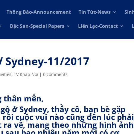
Thông Báo-Announcement
Tin Tức-News
Sin
Đặc San-Special Papers
Liên Lạc-Contact
 Sydney-11/2017
vities
,
TV Khap Noi
|
0 comments
g thân mến,
gộ ở Sydney, thầy cô, bạn bè gặp
rồi cuộc vui nào cũng đến lúc phả
ợt ra về, mang theo những hình ảnh
u sau bao nhiêu năm mới có cơ